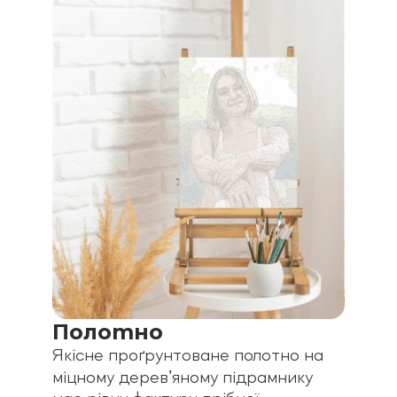
Полотно
Якісне проґрунтоване полотно на
міцному деревʼяному підрамнику