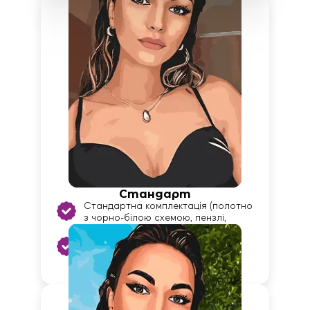
Стандарт
Стандартна комплектація (полотно
з чорно-білою схемою, пензлі,
фарби)
Автоматична генерація макету
програмою