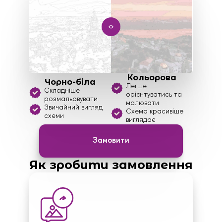
Кольорова
Чорно-біла
Легше
Складніше
орієнтуватись та
розмальовувати
малювати
Звичайний вигляд
Схема красивіше
схеми
виглядає
Замовити
Як зробити замовлення